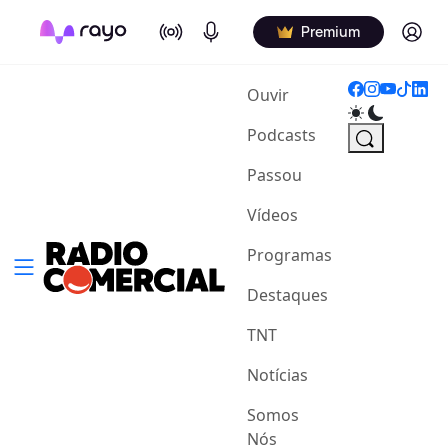
On Air
Podcasts
Log in
Premium
(current)
Ouvir
Podcasts
Passou
Vídeos
Programas
Destaques
TNT
Notícias
Somos
Nós