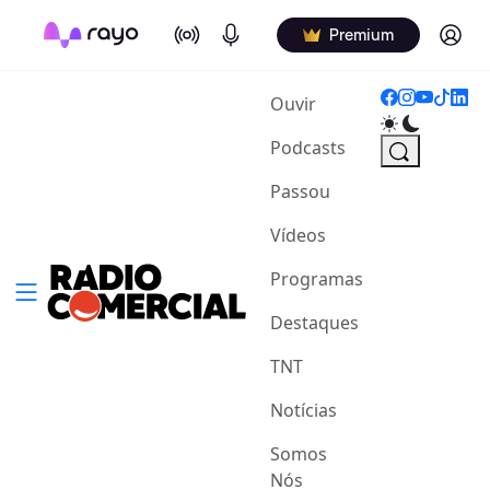
On Air
Podcasts
Log in
Premium
(current)
Ouvir
Podcasts
Passou
Vídeos
Programas
Destaques
TNT
Notícias
Somos
Nós