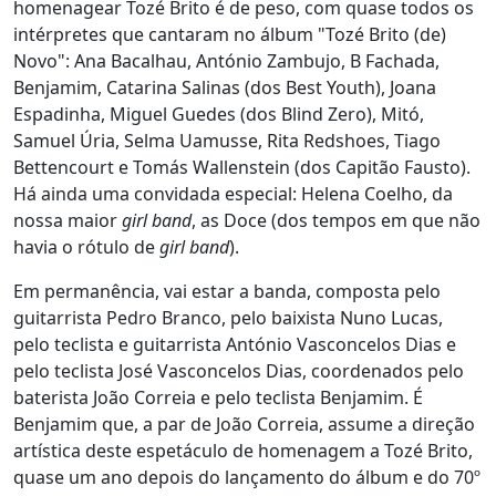
homenagear Tozé Brito é de peso, com quase todos os
intérpretes que cantaram no álbum "Tozé Brito (de)
Novo": Ana Bacalhau, António Zambujo, B Fachada,
Benjamim, Catarina Salinas (dos Best Youth), Joana
Espadinha, Miguel Guedes (dos Blind Zero), Mitó,
Samuel Úria, Selma Uamusse, Rita Redshoes, Tiago
Bettencourt e Tomás Wallenstein (dos Capitão Fausto).
Há ainda uma convidada especial: Helena Coelho, da
nossa maior
girl band
, as Doce (dos tempos em que não
havia o rótulo de
girl band
).
Em permanência, vai estar a banda, composta pelo
guitarrista Pedro Branco, pelo baixista Nuno Lucas,
pelo teclista e guitarrista António Vasconcelos Dias e
pelo teclista José Vasconcelos Dias, coordenados pelo
baterista João Correia e pelo teclista Benjamim. É
Benjamim que, a par de João Correia, assume a direção
artística deste espetáculo de homenagem a Tozé Brito,
quase um ano depois do lançamento do álbum e do 70º