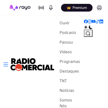
On Air
Podcasts
Log in
Premium
(current)
Ouvir
Podcasts
Passou
Vídeos
Programas
Destaques
TNT
Notícias
Somos
Nós