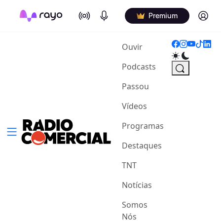
On Air
Podcasts
Log in
Premium
(current)
Ouvir
Podcasts
Passou
Vídeos
Programas
Destaques
TNT
Notícias
Somos
Nós