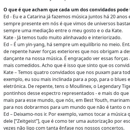
O que é que acham que cada um dos convidados pode t
Ed - Eu e a Catarina já fazemos música juntos há 20 anos
sempre presente em nós é que vimos de universos bastant
sempre uma mediação entre o meu gosto e o da Kate.
Kate - Já temos tudo muito alinhavado e interiorizado.
Ed – É um yin-yang, há sempre um equilíbrio no meio. En
de repente haver forças exteriores que nos obrigam a 
dançante na nossa música. É engraçado ver essas forças 
mais comedidos. Acho que é isso que sinto que os convid
Kate – Temos quatro convidados que nos puxam para todo
exemplo, eu sou mais inclinada para a pop, para o blues e 
eletrónica. De repente, tens o Moullinex, o Legendary Ti
pontinhos desse espectro representados - e mais do qu
mais para esse mundo, que nós, em Best Youth, marina
para nos dobrarmos para um mundo que não é tanto o 
Ed – Deixamo-nos ir. Por exemplo, vamos tocar a música 
dele [“Zeitgeist”], que é como ter uma autorização por es
vezes não ligo com tanta ênfase nos nossos concertos.