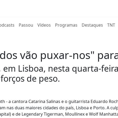
rent)
odcasts
Passou
Vídeos
Programas
Destaques
TNT
ados vão puxar-nos" par
, em Lisboa, nesta quarta-feir
eforços de peso.
h - a cantora Catarina Salinas e o guitarrista Eduardo Roc
am nas duas maiores cidades do país, Lisboa e Porto. A cul
capital) e de Legendary Tigerman, Moullinex e Wolf Manhatt