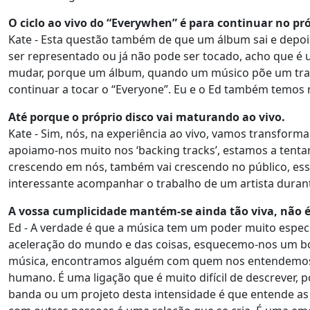
O ciclo ao vivo do “Everywhen” é para continuar no p
Kate - Esta questão também de que um álbum sai e depois
ser representado ou já não pode ser tocado, acho que é
mudar, porque um álbum, quando um músico põe um traba
continuar a tocar o “Everyone”. Eu e o Ed também temos 
Até porque o próprio disco vai maturando ao vivo.
Kate - Sim, nós, na experiência ao vivo, vamos transfo
apoiamo-nos muito nos ‘backing tracks’, estamos a tentar
crescendo em nós, também vai crescendo no público, ess
interessante acompanhar o trabalho de um artista dura
A vossa cumplicidade mantém-se ainda tão viva, não 
Ed - A verdade é que a música tem um poder muito especi
aceleração do mundo e das coisas, esquecemo-nos um b
música, encontramos alguém com quem nos entendemos 
humano. É uma ligação que é muito difícil de descrever
banda ou um projeto desta intensidade é que entende as 