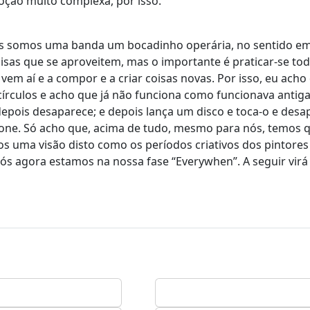
oção muito complexa, por isso.
Nós somos uma banda um bocadinho operária, no sentido e
sas que se aproveitem, mas o importante é praticar-se to
vem aí e a compor e a criar coisas novas. Por isso, eu acho
rculos e acho que já não funciona como funcionava antig
depois desaparece; e depois lança um disco e toca-o e desa
ncione. Só acho que, acima de tudo, mesmo para nós, temos 
os uma visão disto como os períodos criativos dos pintores
 Nós agora estamos na nossa fase “Everywhen”. A seguir virá