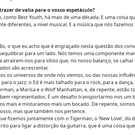
razer de valia para o vosso espetáculo?
 e, como Best Youth, há mais de uma década. E uma coisa qu
e diferentes, a nível musical. E a música que nós fazemos
tão, o que eu acho que é engraçado nesta questão dos con
desequilibrar para um lado. Nós temos uma componente mai
a atraírem-nos para sítios que, no nosso balanço, se calha
ados vão acrescentar.
s os universos de onde nós viemos, ou das nossas influên
para o jazz; o Ed é mais talhado para o rock, para a dança,
german, a Marisa e o Wolf Manhattan, e, de repente, estão t
e bem representados. É um desafio transportarmo-nos um 
mos mais e misturamos mais um bocado. De repente, somo
nosso, mas que também nos pertence.
que fizemos juntamente com o Tigerman, o ‘New Love’, do 
crito para ligar a distorção da guitarra, que é uma coisa qu