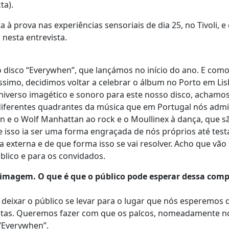
ta).
à prova nas experiências sensoriais de dia 25, no Tivoli, e
 nesta entrevista.
 disco “Everywhen”, que lançámos no início do ano. E como
ssimo, decidimos voltar a celebrar o álbum no Porto em Li
universo imagético e sonoro para este nosso disco, acham
 diferentes quadrantes da música que em Portugal nós adm
an e o Wolf Manhattan ao rock e o Moullinex à dança, que s
 isso ia ser uma forma engraçada de nós próprios até tes
a externa e de que forma isso se vai resolver. Acho que vão
blico e para os convidados.
imagem. O que é que o público pode esperar dessa com
 deixar o público se levar para o lugar que nós esperemos 
atas. Queremos fazer com que os palcos, nomeadamente no 
 “Everywhen”.