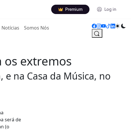
Premium
Log in
Notícias
Somos Nós
a os extremos
a, e na Casa da Música, no
ha
pa será de
an (o