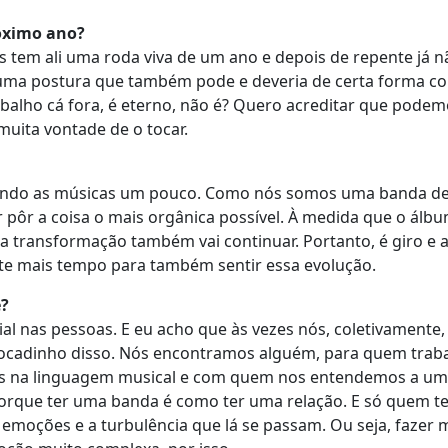
róximo ano?
 tem ali uma roda viva de um ano e depois de repente já 
 uma postura que também pode e deveria de certa forma c
lho cá fora, é eterno, não é? Quero acreditar que podem
muita vontade de o tocar.
rmando as músicas um pouco. Como nós somos uma banda de
 pôr a coisa o mais orgânica possível. À medida que o álbu
a transformação também vai continuar. Portanto, é giro e 
nte mais tempo para também sentir essa evolução.
é?
al nas pessoas. E eu acho que às vezes nós, coletivamente
ocadinho disso. Nós encontramos alguém, para quem trab
na linguagem musical e com quem nos entendemos a um 
, porque ter uma banda é como ter uma relação. E só quem 
emoções e a turbulência que lá se passam. Ou seja, fazer 