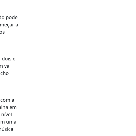
não pode
omeçar a
os
 dois e
m vai
acho
, com a
alha em
nível
tem uma
música