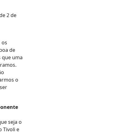
 de 2 de
 os
sboa de
os que uma
iramos.
ão
tarmos o
 ser
ponente
que seja o
Tivoli e