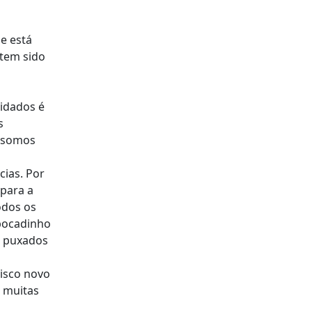
e está
 tem sido
vidados é
s
r somos
cias. Por
 para a
odos os
bocadinho
s puxados
disco novo
e muitas