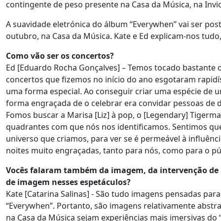
contingente de peso presente na Casa da Música, na Invic
A suavidade eletrónica do álbum “Everywhen” vai ser posta 
outubro, na Casa da Música. Kate e Ed explicam-nos tudo,
Como vão ser os concertos?
Ed [Eduardo Rocha Gonçalves] – Temos tocado bastante o
concertos que fizemos no início do ano esgotaram rapidí
uma forma especial. Ao conseguir criar uma espécie de 
forma engraçada de o celebrar era convidar pessoas de
Fomos buscar a Marisa [Liz] à pop, o [Legendary] Tigerm
quadrantes com que nós nos identificamos. Sentimos que
universo que criamos, para ver se é permeável à influênci
noites muito engraçadas, tanto para nós, como para o pú
Vocês falaram também da imagem, da intervenção de 
de imagem nesses espetáculos?
Kate [Catarina Salinas] - São tudo imagens pensadas para
“Everywhen”. Portanto, são imagens relativamente abstr
na Casa da Música sejam experiências mais imersivas do