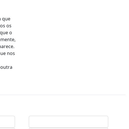
m que
dos os
 que o
amente,
parece.
que nos
 outra