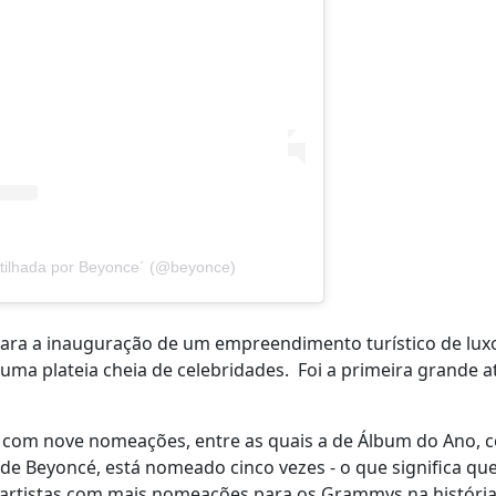
tilhada por Beyonce´ (@beyonce)
a para a inauguração de um empreendimento turístico de lux
ma plateia cheia de celebridades. Foi a primeira grande 
 com nove nomeações, entre as quais a de Álbum do Ano, 
 de Beyoncé, está nomeado cinco vezes - o que significa q
 artistas com mais nomeações para os Grammys na históri