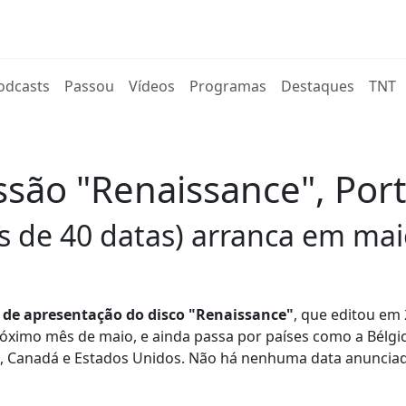
rent)
odcasts
Passou
Vídeos
Programas
Destaques
TNT
ão "Renaissance", Portu
s de 40 datas) arranca em mai
 de apresentação do disco "Renaissance"
, que editou em
róximo mês de maio, e ainda passa por países como a Bélgic
ia, Canadá e Estados Unidos. Não há nenhuma data anuncia