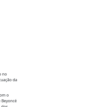
o no
atuação da
com o
ue Beyoncé
a dos