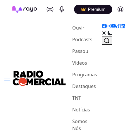
On Air
Podcasts
Log in
Premium
(current)
Ouvir
Podcasts
Passou
Vídeos
Programas
Destaques
TNT
Notícias
Somos
Nós