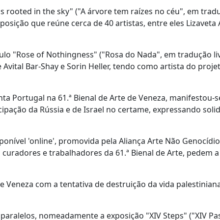
is rooted in the sky" ("A árvore tem raízes no céu", em tra
posição que reúne cerca de 40 artistas, entre eles Lizaveta
título "Rose of Nothingness" ("Rosa do Nada", em tradução li
vital Bar-Shay e Sorin Heller, tendo como artista do projet
nta Portugal na 61.ª Bienal de Arte de Veneza, manifestou-s
icipação da Rússia e de Israel no certame, expressando soli
ponível 'online', promovida pela Aliança Arte Não Genocídi
, curadores e trabalhadores da 61.ª Bienal de Arte, pedem a
e Veneza com a tentativa de destruição da vida palestinian
 paralelos, nomeadamente a exposição "XIV Steps" ("XIV Pas