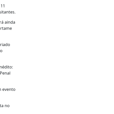
111
sitantes.
rá ainda
ertame
ariado
so
nédito:
 Penal
m evento
ata no