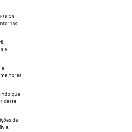
u-se da
nternas,
il,
ma e
 a
s melhores
rindo que
r desta
ições de
ívia.