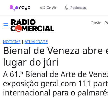
On Air
Podcasts
(cur
Ouvir
P
NOTÍCIAS
|
ATUALIDADE
Bienal de Veneza abre 
lugar do júri
A 61.ª Bienal de Arte de Ven
exposição geral com 111 part
internacional para o palmarés