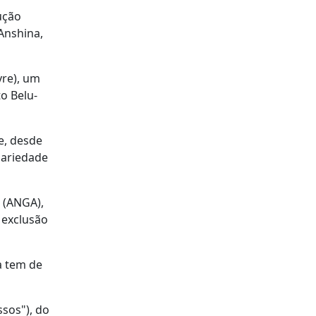
dução
 Anshina,
vre), um
o Belu-
e, desde
dariedade
o (ANGA),
 exclusão
a tem de
sos"), do