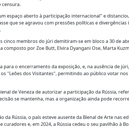
e censura.
m espaço aberto à participação internacional" e distancio
se que se agravou com pressões políticas e divergências i
.
 os cinco membros do júri demitiram-se em bloco a 30 de abr
da composto por Zoe Butt, Elvira Dyangani Ose, Marta Kuz
 para o encerramento da exposição, e, na ausência de júri,
os "Leões dos Visitantes", permitindo ao público votar no
nal de Veneza de autorizar a participação da Rússia, refe
decisão se mantenha, mas a organização ainda pode recorre
 da Rússia, o país esteve ausente da Bienal de Arte nas ed
e curadores e, em 2024, a Rússia cedeu o seu pavilhão à Bol