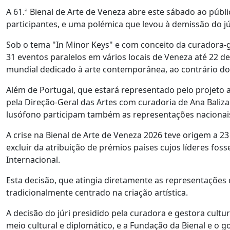
A 61.ª Bienal de Arte de Veneza abre este sábado ao púb
participantes, e uma polémica que levou à demissão do júr
Sob o tema "In Minor Keys" e com conceito da curadora-g
31 eventos paralelos em vários locais de Veneza até 22 
mundial dedicado à arte contemporânea, ao contrário do 
Além de Portugal, que estará representado pelo projeto ar
pela Direção-Geral das Artes com curadoria de Ana Baliza
lusófono participam também as representações nacionais 
A crise na Bienal de Arte de Veneza 2026 teve origem a 23
excluir da atribuição de prémios países cujos líderes fo
Internacional.
Esta decisão, que atingia diretamente as representações 
tradicionalmente centrado na criação artística.
A decisão do júri presidido pela curadora e gestora cultu
meio cultural e diplomático, e a Fundação da Bienal e o g