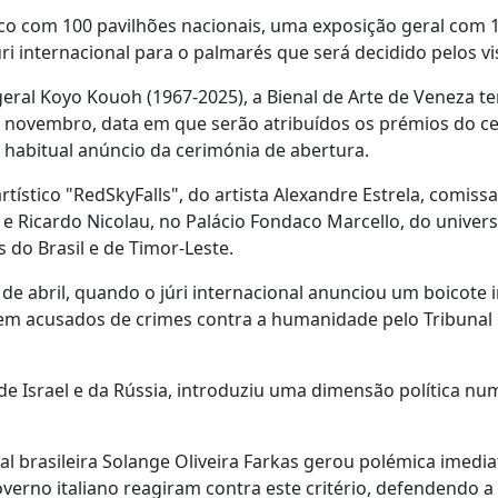
lico com 100 pavilhões nacionais, uma exposição geral com 
i internacional para o palmarés que será decidido pelos vi
eral Koyo Kouoh (1967-2025), a Bienal de Arte de Veneza te
de novembro, data em que serão atribuídos os prémios do c
habitual anúncio da cerimónia de abertura.
tístico "RedSkyFalls", do artista Alexandre Estrela, comiss
 e Ricardo Nicolau, no Palácio Fondaco Marcello, do univer
do Brasil e de Timor-Leste.
 de abril, quando o júri internacional anunciou um boicote i
ssem acusados de crimes contra a humanidade pelo Tribunal
de Israel e da Rússia, introduziu uma dimensão política nu
ral brasileira Solange Oliveira Farkas gerou polémica imedi
overno italiano reagiram contra este critério, defendendo a