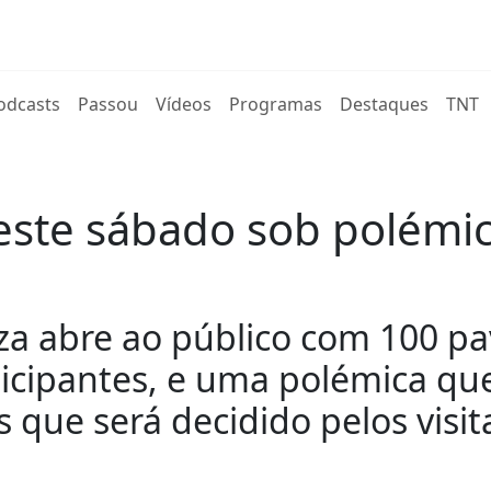
rent)
odcasts
Passou
Vídeos
Programas
Destaques
TNT
este sábado sob polémic
eza abre ao público com 100 p
icipantes, e uma polémica que
 que será decidido pelos visit