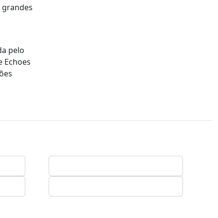
e grandes
da pelo
he Echoes
ções