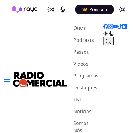
On Air
Podcasts
Log in
Premium
(current)
Ouvir
Podcasts
Passou
Vídeos
Programas
Destaques
TNT
Notícias
Somos
Nós