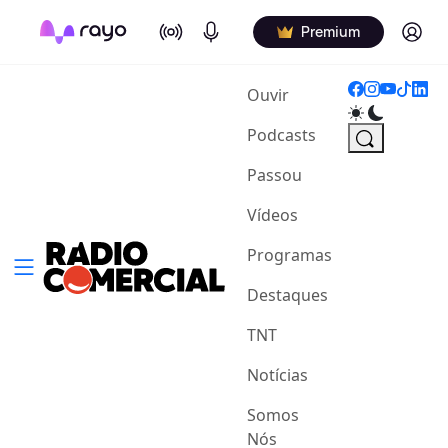
On Air
Podcasts
Log in
Premium
(current)
Ouvir
Podcasts
Passou
Vídeos
Programas
Destaques
TNT
Notícias
Somos
Nós