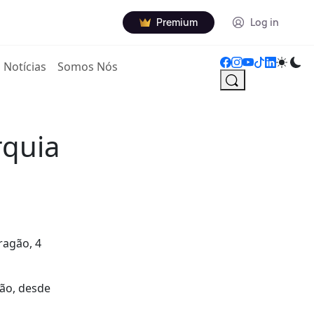
Premium
Log in
Notícias
Somos Nós
rquia
ragão, 4
gão, desde