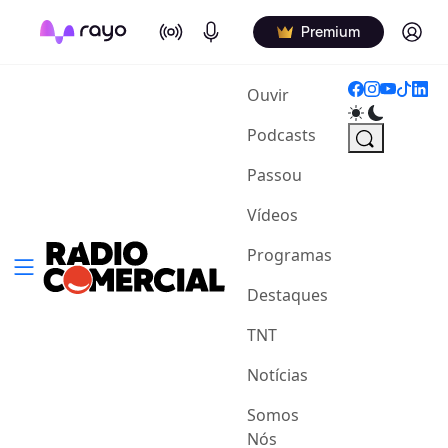
On Air
Podcasts
Log in
Premium
(current)
Ouvir
Podcasts
Passou
Vídeos
Programas
Destaques
TNT
Notícias
Somos
Nós