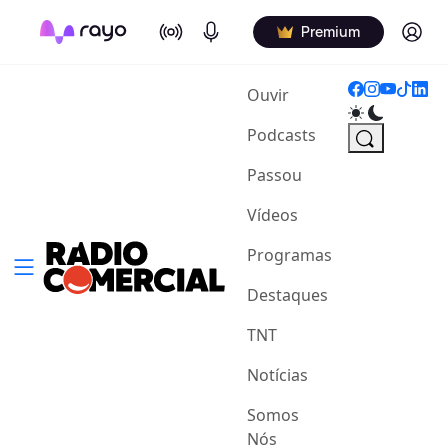
On Air
Podcasts
Log in
Premium
(current)
Ouvir
Podcasts
Passou
Vídeos
Programas
Destaques
TNT
Notícias
Somos
Nós