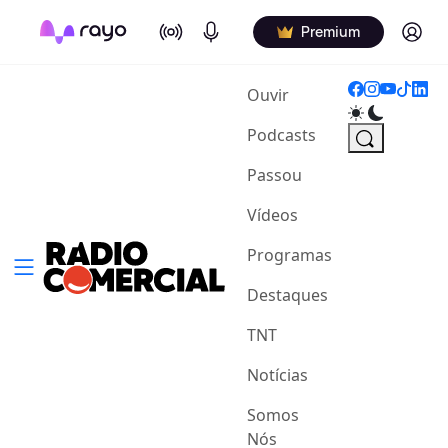
On Air
Podcasts
Log in
Premium
(current)
Ouvir
Podcasts
Passou
Vídeos
Programas
Destaques
TNT
Notícias
Somos
Nós