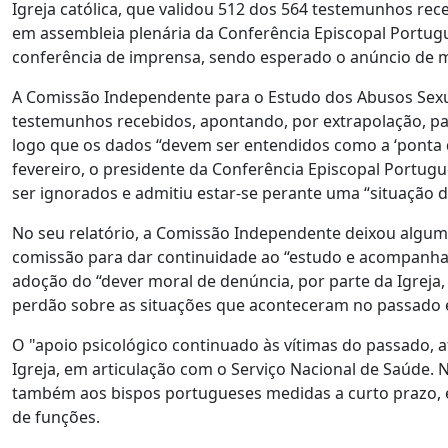
Igreja católica, que validou 512 dos 564 testemunhos re
em assembleia plenária da Conferência Episcopal Portug
conferência de imprensa, sendo esperado o anúncio de me
A Comissão Independente para o Estudo dos Abusos Sexuai
testemunhos recebidos, apontando, por extrapolação, p
logo que os dados “devem ser entendidos como a ‘ponta do
fevereiro, o presidente da Conferência Episcopal Portug
ser ignorados e admitiu estar-se perante uma “situação dr
No seu relatório, a Comissão Independente deixou algu
comissão para dar continuidade ao “estudo e acompanha
adoção do “dever moral de denúncia, por parte da Igreja,
perdão sobre as situações que aconteceram no passado e
O "apoio psicológico continuado às vítimas do passado, 
Igreja, em articulação com o Serviço Nacional de Saúde. N
também aos bispos portugueses medidas a curto prazo, en
de funções.