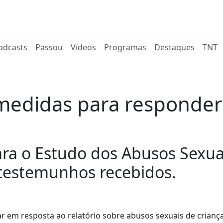
rent)
odcasts
Passou
Vídeos
Programas
Destaques
TNT
medidas para responder 
a o Estudo dos Abusos Sexuai
 testemunhos recebidos.
 em resposta ao relatório sobre abusos sexuais de crianç