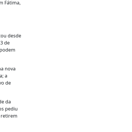
m Fátima,
tou desde
13 de
o podem
ma nova
a; a
vo de
de da
os pediu
 retirem