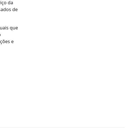
iço da
sados de
xuais que
o
ições e