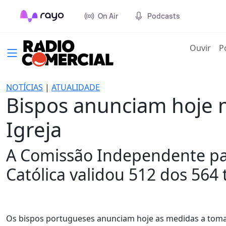
On Air
Podcasts
(cur
Ouvir
P
NOTÍCIAS
|
ATUALIDADE
Bispos anunciam hoje 
Igreja
A Comissão Independente par
Católica validou 512 dos 564
Os bispos portugueses anunciam hoje as medidas a tomar