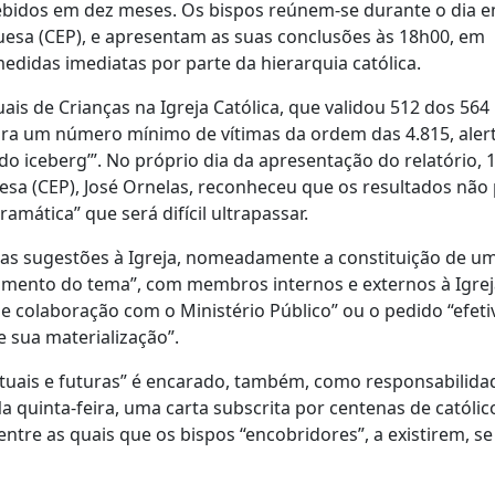
cebidos em dez meses. Os bispos reúnem-se durante o dia e
uesa (CEP), e apresentam as suas conclusões às 18h00, em
didas imediatas por parte da hierarquia católica.
s de Crianças na Igreja Católica, que validou 512 dos 564
ara um número mínimo de vítimas da ordem das 4.815, aler
 iceberg’”. No próprio dia da apresentação do relatório, 
uesa (CEP), José Ornelas, reconheceu que os resultados nã
amática” que será difícil ultrapassar.
mas sugestões à Igreja, nomeadamente a constituição de u
mento do tema”, com membros internos e externos à Igrej
 e colaboração com o Ministério Público” ou o pedido “efeti
 sua materialização”.
atuais e futuras” é encarado, também, como responsabilida
a quinta-feira, uma carta subscrita por centenas de católic
tre as quais que os bispos “encobridores”, a existirem, se