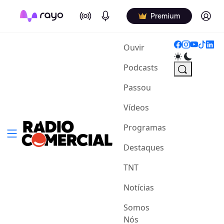
On Air
Podcasts
Log in
Premium
(current)
Ouvir
Podcasts
Passou
Vídeos
Programas
Destaques
TNT
Notícias
Somos
Nós