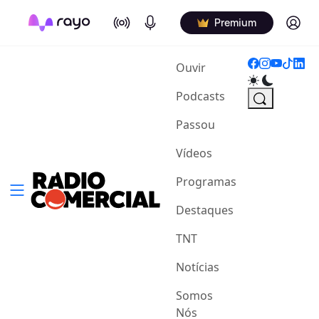
On Air
Podcasts
Log in
Premium
(current)
Ouvir
Podcasts
Passou
Vídeos
Programas
Destaques
TNT
Notícias
Somos
Nós