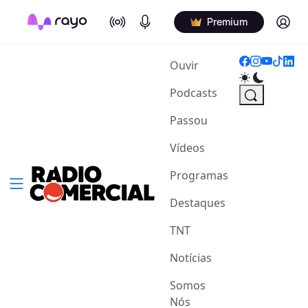
On Air
Podcasts
Log in
Premium
(current)
Ouvir
Podcasts
Passou
Vídeos
Programas
Destaques
TNT
Notícias
Somos
Nós