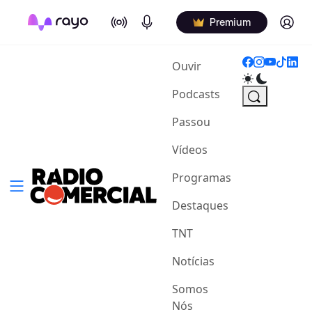
On Air
Podcasts
Log in
Premium
(current)
Ouvir
Podcasts
Passou
Vídeos
Programas
Destaques
TNT
Notícias
Somos
Nós