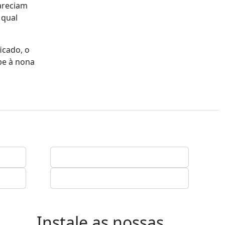
areciam
 qual
icado, o
be à nona
Instale as nossas