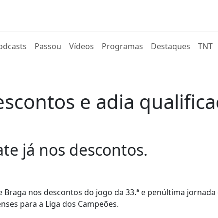
rent)
odcasts
Passou
Vídeos
Programas
Destaques
TNT
scontos e adia qualific
te já nos descontos.
 Braga nos descontos do jogo da 33.ª e penúltima jornada d
renses para a Liga dos Campeões.