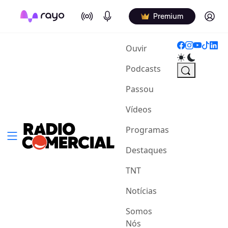
On Air
Podcasts
Log in
Premium
(current)
Ouvir
Podcasts
Passou
Vídeos
Programas
Destaques
TNT
Notícias
Somos
Nós