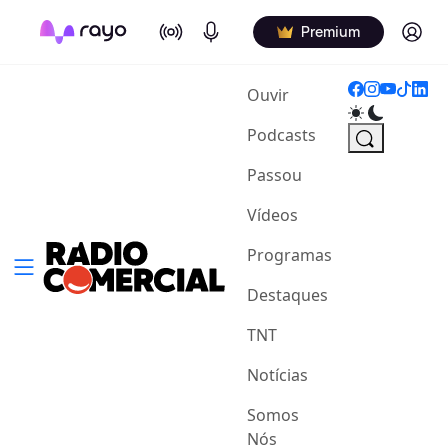
On Air
Podcasts
Log in
Premium
(current)
Ouvir
Podcasts
Passou
Vídeos
Programas
Destaques
TNT
Notícias
Somos
Nós