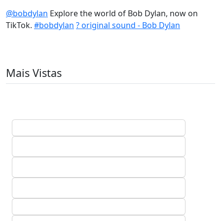
@bobdylan
Explore the world of Bob Dylan, now on
TikTok.
#bobdylan
? original sound - Bob Dylan
Mais Vistas