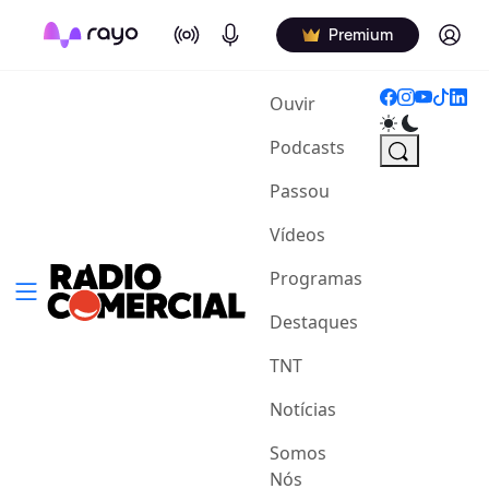
On Air
Podcasts
Log in
Premium
(current)
Ouvir
Podcasts
Passou
Vídeos
Programas
Destaques
TNT
Notícias
Somos
Nós