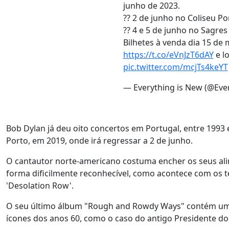
junho de 2023.
?? 2 de junho no Coliseu P
?? 4 e 5 de junho no Sagr
Bilhetes à venda dia 15 de
https://t.co/eVnJzT6dAY
e lo
pic.twitter.com/mcjTs4keYT
— Everything is New (@Ev
Bob Dylan já deu oito concertos em Portugal, entre 1993 
Porto, em 2019, onde irá regressar a 2 de junho.
O cantautor norte-americano costuma encher os seus ali
forma dificilmente reconhecível, como acontece com os tem
'Desolation Row'.
O seu último álbum "Rough and Rowdy Ways" contém um t
ícones dos anos 60, como o caso do antigo Presidente do