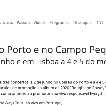
rent)
odcasts
Passou
Vídeos
Programas
Destaques
TNT
do Porto e no Campo Pe
junho e em Lisboa a 4 e 5 do 
três concertos: a 2 de junho no Coliseu do Porto e a 4 e 5
etáculos de promoção ao álbum de 2020 "Rough and Rowdy
tal como anunciou a promotora ao vivo responsável Everythi
y Ways Tour' ao vivo em Portugal,