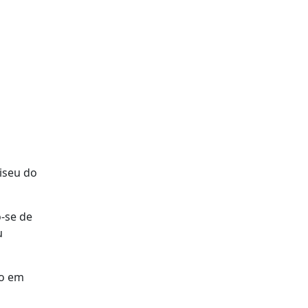
liseu do
-se de
u
do em