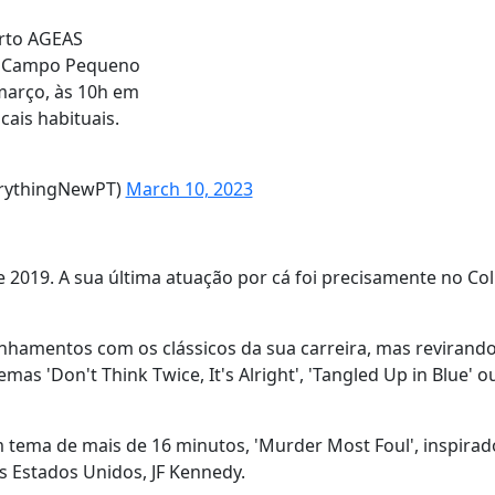
orto AGEAS
es Campo Pequeno
 março, às 10h em
cais habituais.
erythingNewPT)
March 10, 2023
e 2019. A sua última atuação por cá foi precisamente no Co
nhamentos com os clássicos da sua carreira, mas revirando
as 'Don't Think Twice, It's Alright', 'Tangled Up in Blue' o
ema de mais de 16 minutos, 'Murder Most Foul', inspira
s Estados Unidos, JF Kennedy.