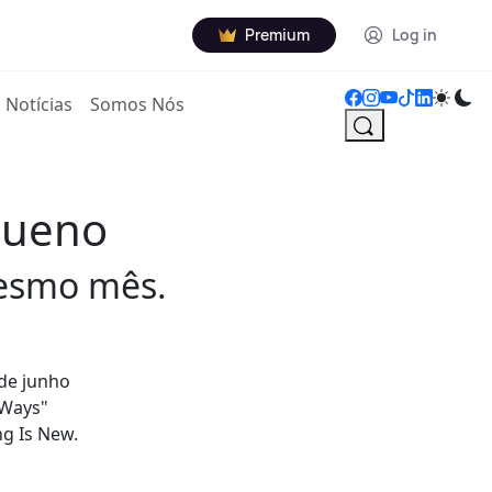
Premium
Log in
Notícias
Somos Nós
queno
mesmo mês.
 de junho
 Ways"
ng Is New.