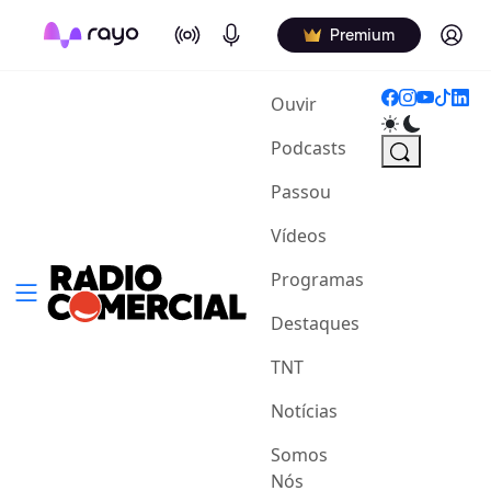
On Air
Podcasts
Log in
Premium
(current)
Ouvir
Podcasts
Passou
Vídeos
Programas
Destaques
TNT
Notícias
Somos
Nós