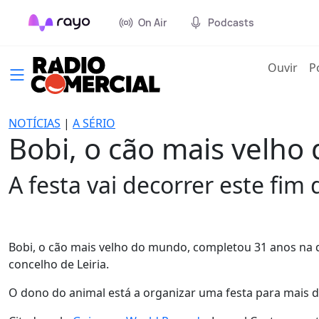
On Air
Podcasts
(cur
Ouvir
P
NOTÍCIAS
|
A SÉRIO
Bobi, o cão mais velho
A festa vai decorrer este fi
Bobi, o cão mais velho do mundo, completou 31 anos na q
concelho de Leiria.
O dono do animal está a organizar uma festa para mais de