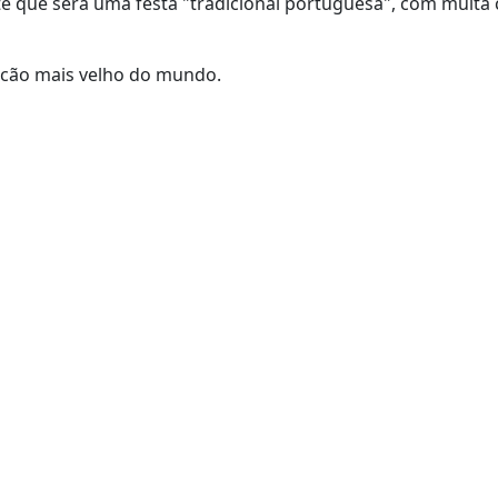
te que será uma festa "tradicional portuguesa", com muita
o cão mais velho do mundo.