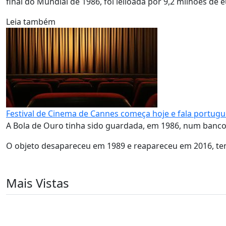
final do Mundial de 1986, foi leiloada por 9,2 milhões de 
Leia também
Festival de Cinema de Cannes começa hoje e fala portug
A Bola de Ouro tinha sido guardada, em 1986, num banc
O objeto desapareceu em 1989 e reapareceu em 2016, te
Mais Vistas