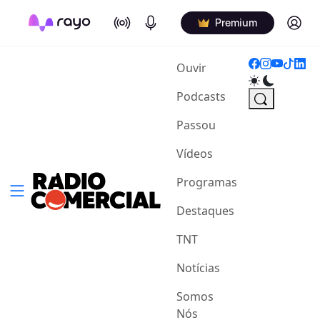
On Air
Podcasts
Log in
Premium
(current)
Ouvir
Podcasts
Passou
Vídeos
Programas
Destaques
TNT
Notícias
Somos
Nós