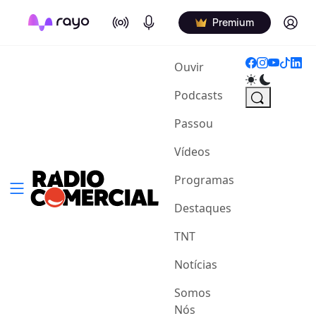
On Air
Podcasts
Log in
Premium
(current)
Ouvir
Podcasts
Passou
Vídeos
Programas
Destaques
TNT
Notícias
Somos
Nós