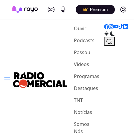
On Air
Podcasts
Log in
Premium
(current)
Ouvir
Podcasts
Passou
Vídeos
Programas
Destaques
TNT
Notícias
Somos
Nós