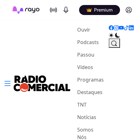
On Air
Podcasts
Log in
Premium
(current)
Ouvir
Podcasts
Passou
Vídeos
Programas
Destaques
TNT
Notícias
Somos
Nós