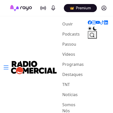
On Air
Podcasts
Log in
Premium
(current)
Ouvir
Podcasts
Passou
Vídeos
Programas
Destaques
TNT
Notícias
Somos
Nós