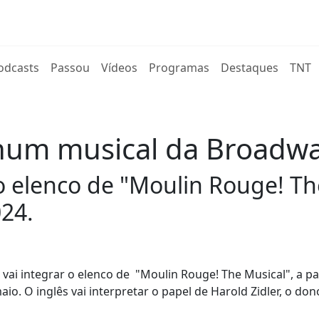
rent)
odcasts
Passou
Vídeos
Programas
Destaques
TNT
 num musical da Broadw
o elenco de "Moulin Rouge! The
24.
vai integrar o elenco de "Moulin Rouge! The Musical", a pa
maio. O inglês vai interpretar o papel de Harold Zidler, o do