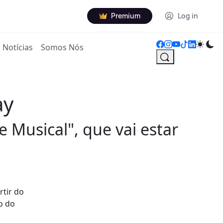
Premium
Log in
Notícias
Somos Nós
ay
 Musical", que vai estar
rtir do
no do