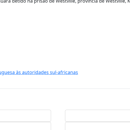
ará detido na prisão de Westville, província de Westville, 
uguesa às autoridades sul-africanas