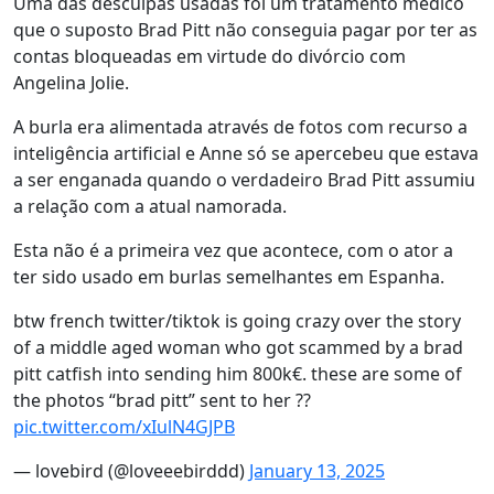
Uma das desculpas usadas foi um tratamento médico
que o suposto Brad Pitt não conseguia pagar por ter as
contas bloqueadas em virtude do divórcio com
Angelina Jolie.
A burla era alimentada através de fotos com recurso a
inteligência artificial e Anne só se apercebeu que estava
a ser enganada quando o verdadeiro Brad Pitt assumiu
a relação com a atual namorada.
Esta não é a primeira vez que acontece, com o ator a
ter sido usado em burlas semelhantes em Espanha.
btw french twitter/tiktok is going crazy over the story
of a middle aged woman who got scammed by a brad
pitt catfish into sending him 800k€. these are some of
the photos “brad pitt” sent to her ??
pic.twitter.com/xIulN4GJPB
— lovebird (@loveeebirddd)
January 13, 2025