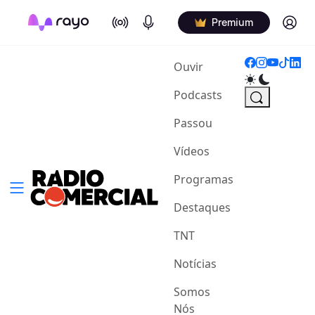
On Air
Podcasts
Log in
Premium
(current)
Ouvir
Podcasts
Passou
Vídeos
Programas
Destaques
TNT
Notícias
Somos
Nós