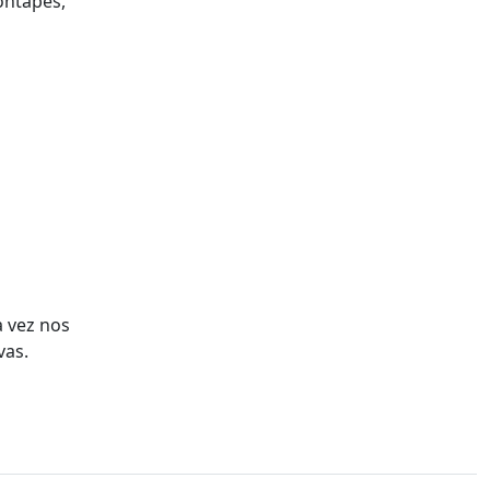
ontapés,
a vez nos
vas.