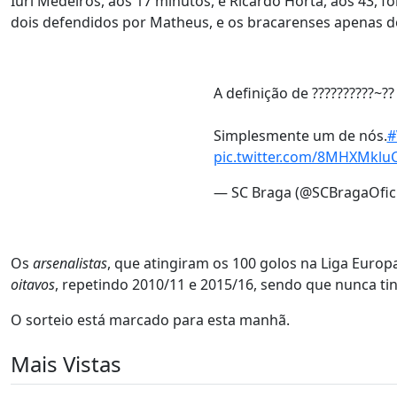
Iuri Medeiros, aos 17 minutos, e Ricardo Horta, aos 43,
dois defendidos por Matheus, e os bracarenses apenas d
A definição de ??????????~??
Simplesmente um de nós.
#
pic.twitter.com/8MHXMklu
— SC Braga (@SCBragaOfici
Os
arsenalistas
, que atingiram os 100 golos na Liga Europa
oitavos
, repetindo 2010/11 e 2015/16, sendo que nunca t
O sorteio está marcado para esta manhã.
Mais Vistas