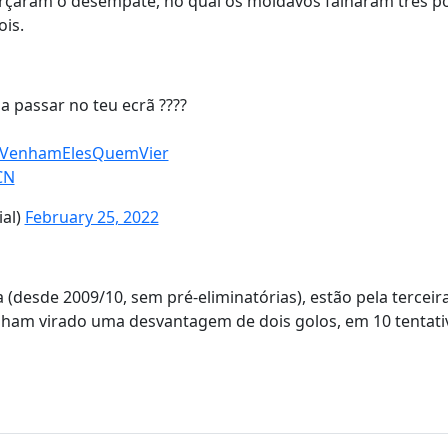
 forçaram o desempate, no qual os moldavos falharam três p
ois.
 a passar no teu ecrã ????
VenhamElesQuemVier
CN
al)
February 25, 2022
 (desde 2009/10, sem pré-eliminatórias), estão pela terceir
inham virado uma desvantagem de dois golos, em 10 tentati