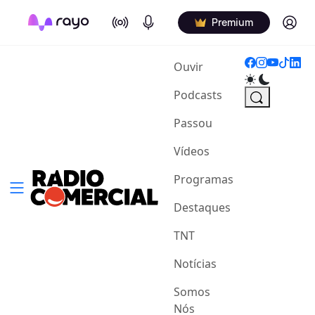
On Air
Podcasts
Log in
Premium
(current)
Ouvir
Podcasts
Passou
Vídeos
Programas
Destaques
TNT
Notícias
Somos
Nós