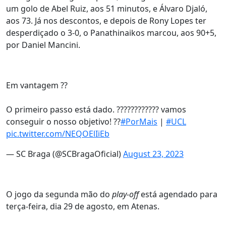
um golo de Abel Ruiz, aos 51 minutos, e Álvaro Djaló,
aos 73. Já nos descontos, e depois de Rony Lopes ter
desperdiçado o 3-0, o Panathinaikos marcou, aos 90+5,
por Daniel Mancini.
Em vantagem ??
O primeiro passo está dado. ???????????? vamos
conseguir o nosso objetivo! ??
#PorMais
|
#UCL
pic.twitter.com/NEQOElIiEb
— SC Braga (@SCBragaOficial)
August 23, 2023
O jogo da segunda mão do
play-off
está agendado para
terça-feira, dia 29 de agosto, em Atenas.