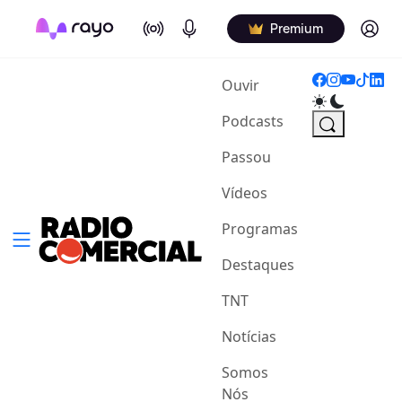
On Air
Podcasts
Log in
Premium
(current)
Ouvir
Podcasts
Passou
Vídeos
Programas
Destaques
TNT
Notícias
Somos
Nós