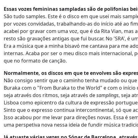
Essas vozes femininas sampladas são de polifonias bei
São tudo samples. Este é o disco em que usei mais samp
por vozes convidadas, trabalhando-as do início até ao fim
acabei por gravar com uma voz, que é da Rita Vian, mas 
resto são gravações antigas que fui buscar. No 'SRA', é u
Era a música que a minha bisavó me cantava para me ado
internas. Acaba por ser o meu disco mais internacional, 
que no formato de canção.
Normalmente, os discos em que te envolves são expres
Não consigo sentir que o caminho tenha mudado ou que
Buraka com o "From Buraka to the World" e com o início
seja através dos ritmos, seja através de
samplings
, seja a
Lisboa como epicentro da cultura de expressão portuguesa
Sinto que o expresso continua intercontinental, só que 
Isso acabou por me levar para direções novas. Essa é sem
uma perspetiva nova nessa ideia de fundir música tradici
Já atuaste várias vezes no Sónar de Barcelona, através