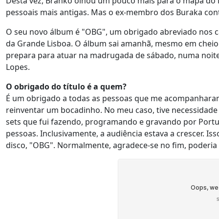
Desta vez, Branko olhou um pouco mais para o mapa do int
pessoais mais antigas. Mas o ex-membro dos Buraka con
O seu novo álbum é "OBG", um obrigado abreviado nos 
da Grande Lisboa. O álbum sai amanhã, mesmo em cheio 
prepara para atuar na madrugada de sábado, numa noite l
Lopes.
O obrigado do título é a quem?
É um obrigado a todas as pessoas que me acompanharam n
reinventar um bocadinho. No meu caso, tive necessidade 
sets que fui fazendo, programando e gravando por Portu
pessoas. Inclusivamente, a audiência estava a crescer. 
disco, "OBG". Normalmente, agradece-se no fim, poderi