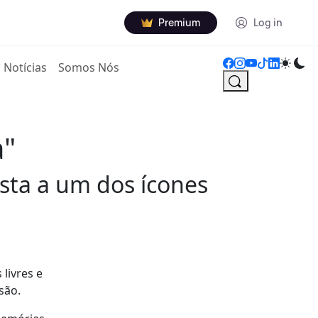
Premium
Log in
Notícias
Somos Nós
a"
sta a um dos ícones
livres e
são.