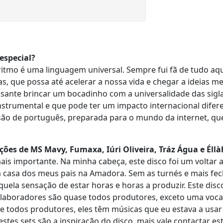
especial?
ritmo é uma linguagem universal. Sempre fui fã de tudo aq
as, que possa até acelerar a nossa vida e chegar a ideias m
ssante brincar um bocadinho com a universalidade das sigla
strumental e que pode ter um impacto internacional difere
são de português, preparada para o mundo da internet, qu
ões de MS Mavy, Fumaxa, Iúri Oliveira, Tráz Água e Éllà
is importante. Na minha cabeça, este disco foi um voltar a
a casa dos meus pais na Amadora. Sem as turnés e mais f
quela sensação de estar horas e horas a produzir. Este dis
aboradores são quase todos produtores, exceto uma vocal
se todos produtores, eles têm músicas que eu estava a usar
estes sets são a inspiração do disco, mais vale contactar es