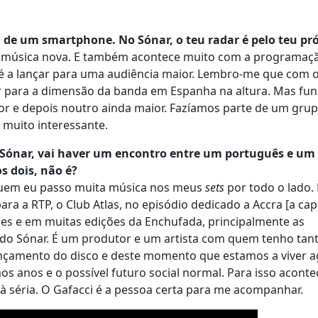
u de um smartphone. No Sónar, o teu radar é pelo teu pró
rar música nova. E também acontece muito com a programa
té a lançar para uma audiência maior. Lembro-me que com 
 para a dimensão da banda em Espanha na altura. Mas fun
r e depois noutro ainda maior. Fazíamos parte de um gru
 muito interessante.
 Sónar, vai haver um encontro entre um português e um
s dois, não é?
 quem eu passo muita música nos meus
sets
por todo o lado. 
ra a RTP, o Club Atlas, no episódio dedicado a Accra [a cap
ções e em muitas edições da Enchufada, principalmente as
do Sónar. É um produtor e um artista com quem tenho tan
ançamento do disco e deste momento que estamos a viver a
s anos e o possível futuro social normal. Para isso acontec
à séria. O Gafacci é a pessoa certa para me acompanhar.