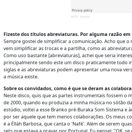
MCR
·
Branko
Fizeste dos títulos abreviaturas. Por alguma razão em 
Sempre gostei de simplificar a comunicação. Acho que o 
vem simplificar as trocas e a partilha, como as abreviatur
Como uso bastante [abreviaturas], achei que seria intere
principalmente sendo este um disco praticamente todo in
siglas e as abreviaturas podem apresentar uma nova ver
a música existe.
Sobre os convidados, como é que se deram as colaboraç
Neste disco, quis que as partes instrumentais fossem o ma
de 2000, quando eu produzia a minha música no sótão d
estúdio, voltei a esse Branko pré-Buraka Som Sistema e à
por ser aquele que tem menos colaborações. Os meus col
é a Éllàh Barbosa, que canta o 'Nafé'. Além de serem qua
sets que estava a gravar por Portugal. Eu pensei: "OK, se 