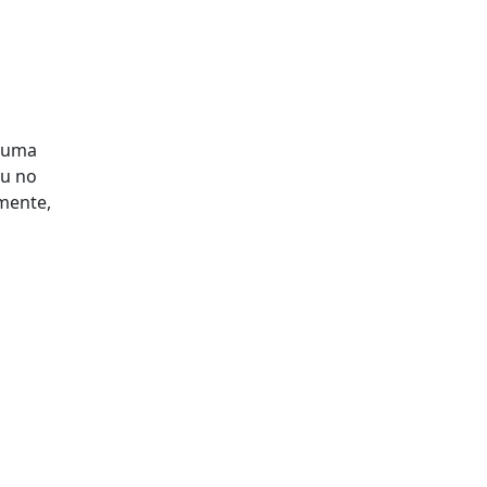
i uma
ou no
lmente,