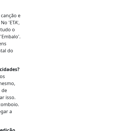
 canção e
No 'ETA',
 tudo o
 'Embalo'.
ens
tal do
rcidades?
dos
 mesmo,
a de
r isso.
 comboio.
egar a
 edição