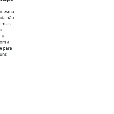
a mesma
nda não
tem as
a
 a
com a
e para
guns