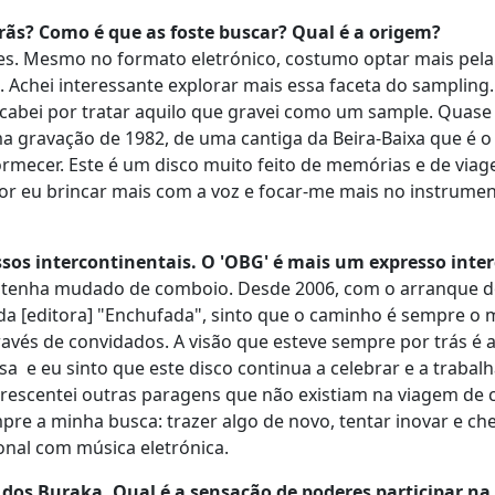
rãs? Como é que as foste buscar? Qual é a origem?
les. Mesmo no formato eletrónico, costumo optar mais pela
. Achei interessante explorar mais essa faceta do sampling. 
acabei por tratar aquilo que gravei como um sample. Quase
ma gravação de 1982, de uma cantiga da Beira-Baixa que é o
rmecer. Este é um disco muito feito de memórias e de viag
por eu brincar mais com a voz e focar-me mais no instrumen
sos intercontinentais. O 'OBG' é mais um expresso inte
 tenha mudado de comboio. Desde 2006, com o arranque 
 da [editora] "Enchufada", sinto que o caminho é sempre o
través de convidados. A visão que esteve sempre por trás é 
 e eu sinto que este disco continua a celebrar e a trabalha
acrescentei outras paragens que não existiam na viagem de
pre a minha busca: trazer algo de novo, tentar inovar e ch
onal com música eletrónica.
 dos Buraka. Qual é a sensação de poderes participar na