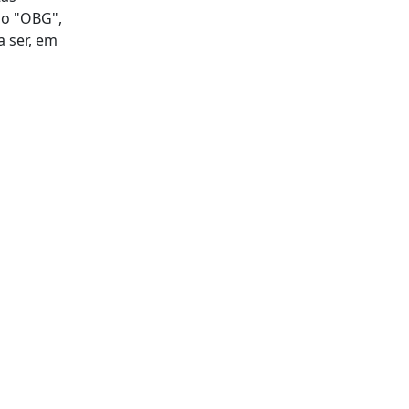
 o "OBG",
a ser, em