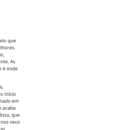
uilo que
elhores.
s,
nte. As
e é onde
h.
o início
echado em
co acaba
ista, que
 nos seus
tas