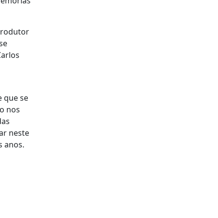
 memórias
produtor
se
Carlos
e que se
to nos
das
ar neste
ns anos.