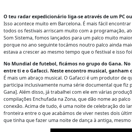
O teu radar expedicionário liga-se através de um PC o
Isso acontece muito em Barcelona. É mais fácil encont
todos os festivais arriscam muito com a programação, a
Som Sistema, fomos lançados para um palco muito maior
porque no ano seguinte tocámos noutro palco ainda maio
estava a crescer ao mesmo tempo que o festival e isso foi
No Mundial de futebol, ficámos no grupo do Gana. No
entre ti e o Gafacci. Neste encontro musical, ganham o
É mais um abraço musical. O Gafacci é um produtor de
participa inclusivamente numa série documental que fiz pa
Gana]. Além disso, já trabalhei com ele em várias produ
compilações Enchufada na Zona, que dão nome ao palco 
conexão. Acima de tudo, é uma noite de celebração do l
fronteira entre o que acabámos de viver nestes dois último
que tinha que fazer uma noite de dança à antiga, mesmo 