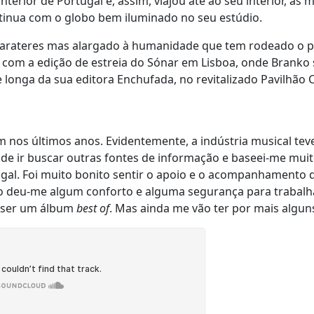
erior de Portugal e, assim, viajou até ao seu interior, às
tinua com o globo bem iluminado no seu estúdio.
carateres mas alargado à humanidade que tem rodeado o 
com a edição de estreia do Sónar em Lisboa, onde Branko 
onga da sua editora Enchufada, no revitalizado Pavilhão 
os últimos anos. Evidentemente, a indústria musical tev
de ir buscar outras fontes de informação e baseei-me mui
gal. Foi muito bonito sentir o apoio e o acompanhamento 
Isso deu-me algum conforto e alguma segurança para trabalh
a ser um álbum
best of
. Mas ainda me vão ter por mais algu