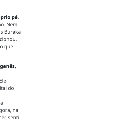
prio pé.
ção. Nem
os Buraka
cionou,
po que
 ganês,
Ele
ital do
ta
gora, na
er, senti