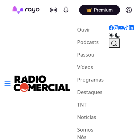
On Air
Podcasts
Log in
Premium
(current)
Ouvir
Podcasts
Passou
Vídeos
Programas
Destaques
TNT
Notícias
Somos
Nós