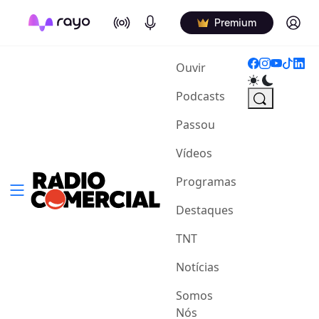
On Air
Podcasts
Log in
Premium
(current)
Ouvir
Podcasts
Passou
Vídeos
Programas
Destaques
TNT
Notícias
Somos
Nós