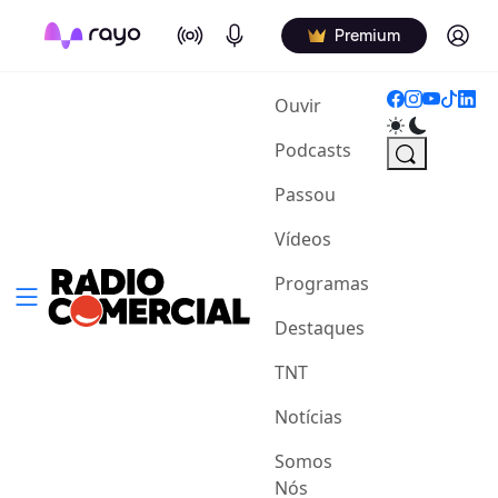
On Air
Podcasts
Log in
Premium
(current)
Ouvir
Podcasts
Passou
Vídeos
Programas
Destaques
TNT
Notícias
Somos
Nós