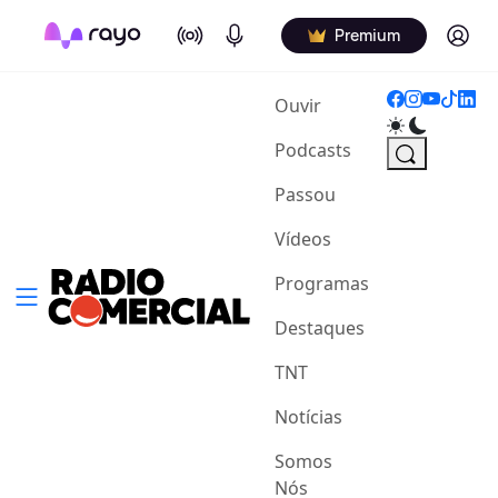
On Air
Podcasts
Log in
Premium
(current)
Ouvir
Podcasts
Passou
Vídeos
Programas
Destaques
TNT
Notícias
Somos
Nós