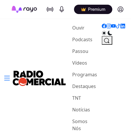
On Air
Podcasts
Log in
Premium
(current)
Ouvir
Podcasts
Passou
Vídeos
Programas
Destaques
TNT
Notícias
Somos
Nós