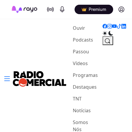
On Air
Podcasts
Log in
Premium
(current)
Ouvir
Podcasts
Passou
Vídeos
Programas
Destaques
TNT
Notícias
Somos
Nós