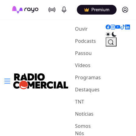
On Air
Podcasts
Log in
Premium
(current)
Ouvir
Podcasts
Passou
Vídeos
Programas
Destaques
TNT
Notícias
Somos
Nós