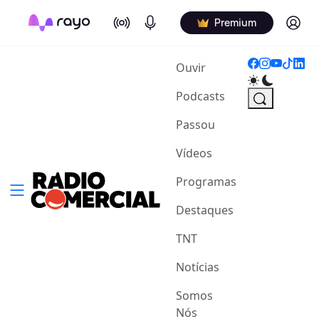
On Air
Podcasts
Log in
Premium
(current)
Ouvir
Podcasts
Passou
Vídeos
Programas
Destaques
TNT
Notícias
Somos
Nós