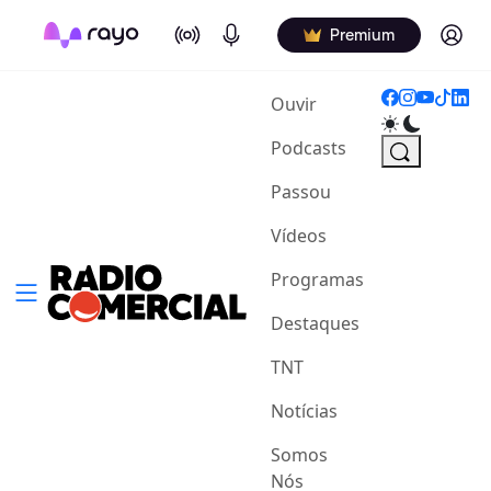
On Air
Podcasts
Log in
Premium
(current)
Ouvir
Podcasts
Passou
Vídeos
Programas
Destaques
TNT
Notícias
Somos
Nós