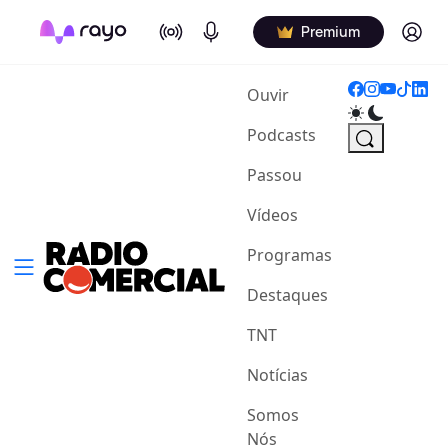
On Air
Podcasts
Log in
Premium
(current)
Ouvir
Podcasts
Passou
Vídeos
Programas
Destaques
TNT
Notícias
Somos
Nós