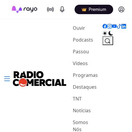
On Air
Podcasts
Log in
Premium
(current)
Ouvir
Podcasts
Passou
Vídeos
Programas
Destaques
TNT
Notícias
Somos
Nós